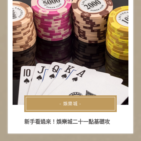
- 娛樂城 -
新手看過來！娛樂城二十一點基礎攻略不藏私