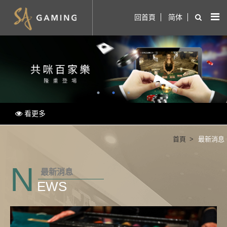
回首頁
简体
看更多
首頁
最新消息
N
最新消息
EWS