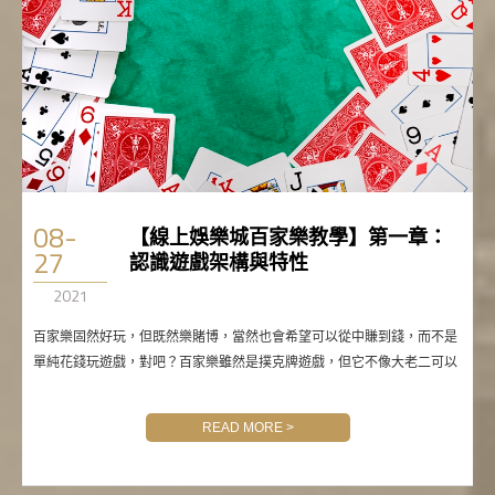
08-
【線上娛樂城百家樂教學】第一章：
27
認識遊戲架構與特性
2021
百家樂固然好玩，但既然樂賭博，當然也會希望可以從中賺到錢，而不是
單純花錢玩遊戲，對吧？百家樂雖然是撲克牌遊戲，但它不像大老二可以
在遊玩的當下，用很短的時間依照出現過的牌計算後續開牌的可能組合。
無論是為了要增加自己的獲利空間，或是想一次贏多一點回來以彌補損
READ MORE >
失，沒有明確的策略就很容易讓自己走到一個無法控制風險的地步，所以
除了知道自己還有多少籌碼以外，也要懂得去分配下注的額度。