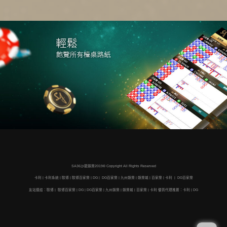
SA36沙龍娛樂2019© Copyright All Rights Reserved
卡利
|
卡利系統
|
歐博
|
歐博百家樂
|
DG
|
DG百家樂
|
九州娛樂
|
娛樂城
|
百家樂
|
卡利
|
DG百家樂
友站連結：
歐博
|
歐博百家樂
|
DG
|
DG百家樂
|
九州娛樂
|
娛樂城
|
百家樂
|
卡利
優質代理推薦：
卡利
|
DG