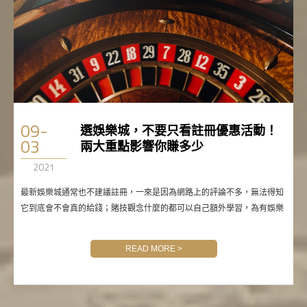
09-
選娛樂城，不要只看註冊優惠活動！
03
兩大重點影響你賺多少
2021
最新娛樂城通常也不建議註冊，一來是因為網路上的評論不多，無法得知
它到底會不會真的給錢；賭技觀念什麼的都可以自己額外學習，為有娛樂
城提供的服務是只能被動接受的，所以當然要選條件好的卡利集團娛樂
城。線上娛樂城通常都會提供各式各樣的娛樂城註冊優惠活動讓會員享有
READ MORE >
回饋，這部分也是想要娛樂場的競爭力所在，如果優惠活動得內容很好，
玩家會是比較容易賺到錢的。