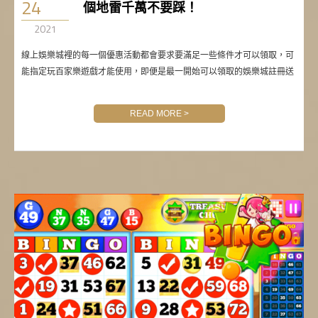
24
個地雷千萬不要踩！
2021
線上娛樂城裡的每一個優惠活動都會要求要滿足一些條件才可以領取，可
能指定玩百家樂遊戲才能使用，即便是最一開始可以領取的娛樂城註冊送
體驗金活動，也有可能會要求玩家要儲值，並且投注量達到儲值金的5倍
以上才可以申請出金，領取這樣的活動對你來說還不如原價進場來的划
READ MORE >
算。領取適合的娛樂城註冊送優惠的確可以省下不少錢，或是獲得額外的
獎勵；在文章前半部我們有提到，不要每個優惠都領，要挑選對自己真的
划算的。