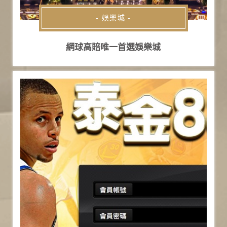
- 娛樂城 -
網球高賠唯一首選娛樂城