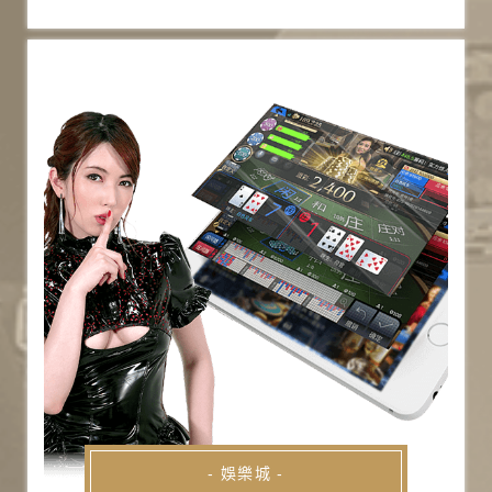
- 娛樂城 -