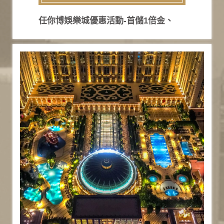
任你博娛樂城優惠活動-首儲1倍金、0.9%全台最高返水