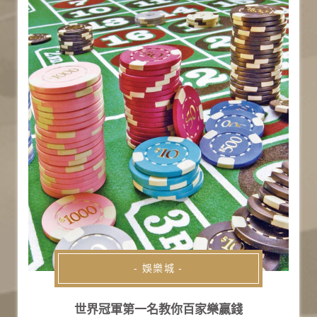
- 娛樂城 -
世界冠軍第一名教你百家樂贏錢