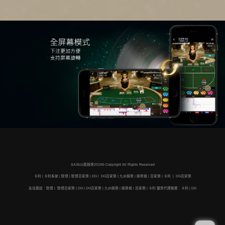
SA36沙龍娛樂2019© Copyright All Rights Reserved
卡利
|
卡利系統
|
歐博
|
歐博百家樂
|
DG
|
DG百家樂
|
九州娛樂
|
娛樂城
|
百家樂
|
卡利
|
DG百家樂
友站連結：
歐博
|
歐博百家樂
|
DG
|
DG百家樂
|
九州娛樂
|
娛樂城
|
百家樂
|
卡利
優質代理推薦：
卡利
|
DG