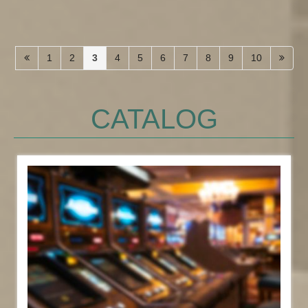
1
2
3
4
5
6
7
8
9
10
CATALOG