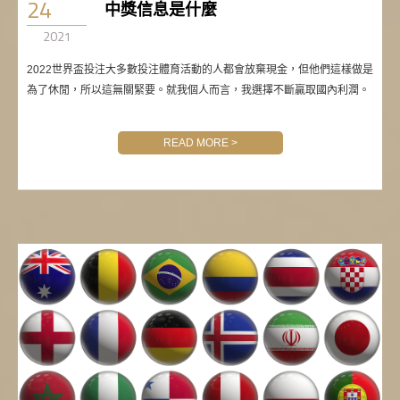
24
中獎信息是什麼
2021
2022世界盃投注大多數投注體育活動的人都會放棄現金，但他們這樣做是
為了休閒，所以這無關緊要。就我個人而言，我選擇不斷贏取國內利潤。
如果您需要做同樣的事情，那麼您肯定要關注我對本文提出的最佳建議的
體育活動。
READ MORE >