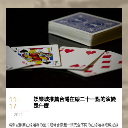
11-
娛樂城推薦台灣在線二十一點的演變
17
是什麼
2021
娛樂城推薦在線賭場的圖片通常會激起一張完全不同的在線賭場紙牌遊戲