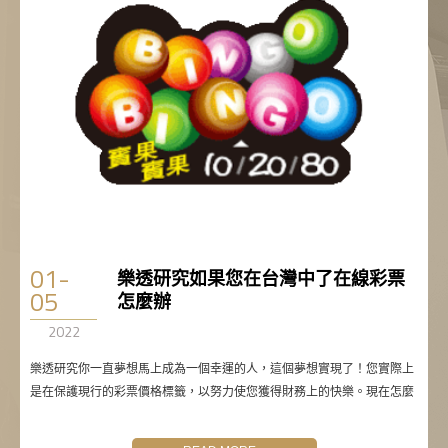
01-
樂透研究如果您在台灣中了在線彩票
05
怎麼辦
2022
樂透研究你一直夢想馬上成為一個幸運的人，這個夢想實現了！您實際上
是在保護現行的彩票價格標籤，以努力使您獲得財務上的快樂。現在怎麼
辦？以下是當您認識到自己中了彩票時必須立即做的事情。