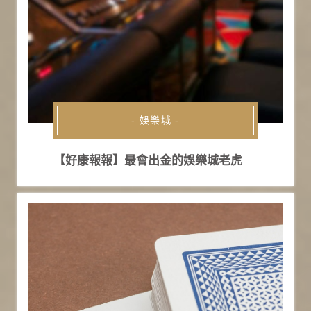
- 娛樂城 -
【好康報報】最會出金的娛樂城老虎機竟然可以免費玩？