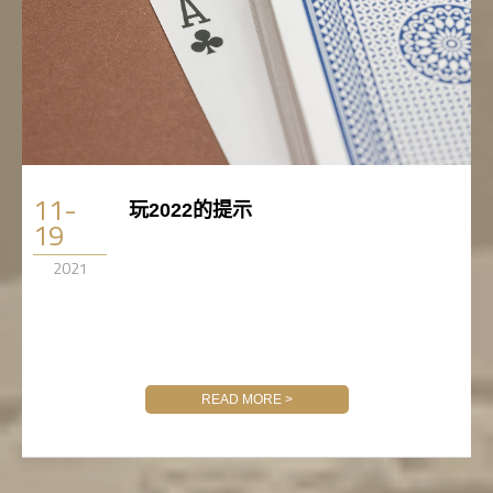
11-
玩2022的提示
19
2021
READ MORE >