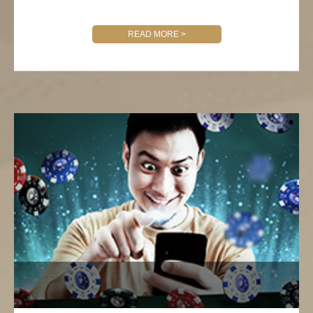
人難以置信的吸引力，因為它不像不同類型的投注。您可以做很多事情來
將機會置於您的偏好中，以便您可以持續獲勝。
READ MORE >