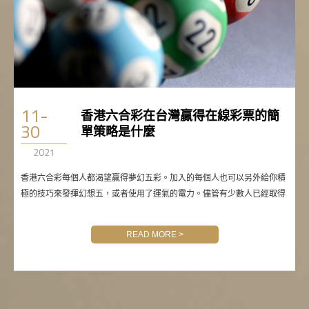
11-
香港六合彩在台灣贏得在線彩票的簡
30
單策略是什麼
2021
香港六合彩每個人都渴望贏得夢幻五彩。加入的每個人也可以另外給你積
極的技巧來發揮幻想五，或者使用了運氣的電力。儘管有少數人已經取得
成功，但仍有許多人處於幻想五彩票的風口浪尖。
READ MORE >