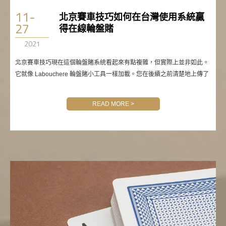
11-
北京賽車技巧如何在台灣使用系統贏
27
得在線輪盤賭
2021
北京賽車技巧現在這個輪盤賭系統看起來有點複雜，但實際上並非如此。
它就像 Labouchere 輪盤賭小工具一樣加載。您在後續之前清楚地上傳了
每個品種。
READ MORE >