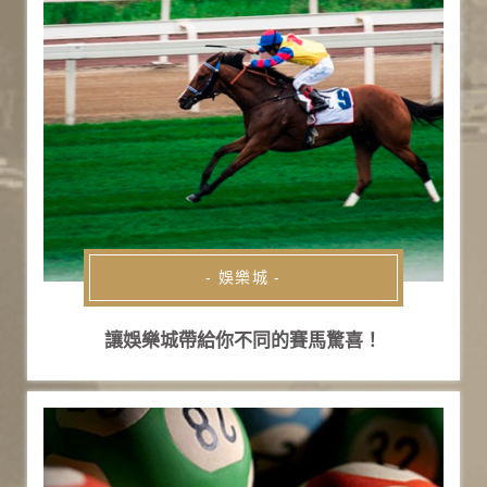
- 娛樂城 -
讓娛樂城帶給你不同的賽馬驚喜！