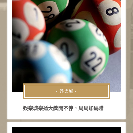
- 娛樂城 -
娛樂城樂透大獎開不停，周周加碼贈好禮