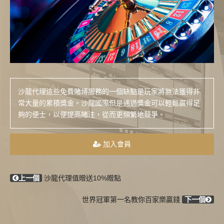
沙龍代理這些免費賭博服務的一個缺點是玩家將無法獲得非
常大量的累積獎金。沙龍國際但是通過獎金可以輕鬆贏得足
夠的便士，以便提高賭注，從而更頻繁地競爭。
加入會員
上一個
沙龍代理值贈送10%贈點
世界冠軍第一名教你百家樂贏錢
下一個