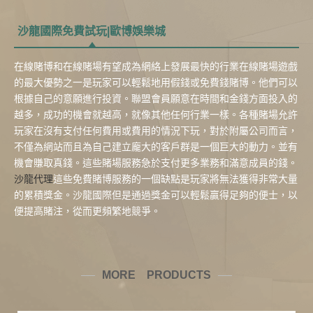
沙龍國際免費試玩|歐博娛樂城
在線賭博和在線賭場有望成為網絡上發展最快的行業在線賭場遊戲
的最大優勢之一是玩家可以輕鬆地用假錢或免費錢賭博。他們可以
根據自己的意願進行投資。聯盟會員願意在時間和金錢方面投入的
越多，成功的機會就越高，就像其他任何行業一樣。各種賭場允許
玩家在沒有支付任何費用或費用的情況下玩，對於附屬公司而言，
不僅為網站而且為自己建立龐大的客戶群是一個巨大的動力。並有
機會賺取真錢。這些賭場服務急於支付更多業務和滿意成員的錢。
沙龍代理
這些免費賭博服務的一個缺點是玩家將無法獲得非常大量
的累積獎金。沙龍國際但是通過獎金可以輕鬆贏得足夠的便士，以
便提高賭注，從而更頻繁地競爭。
MORE PRODUCTS