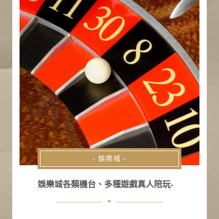
- 娛樂城 -
娛樂城各類機台、多種遊戲真人陪玩-保證讓你爽翻天