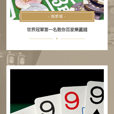
- 娛樂城 -
世界冠軍第一名教你百家樂贏錢