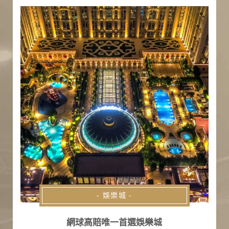
- 娛樂城 -
網球高賠唯一首選娛樂城