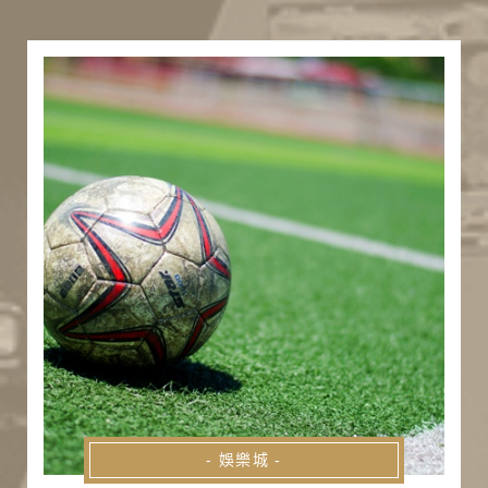
- 娛樂城 -