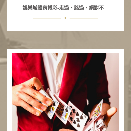
娛樂城體育博彩-走過、路過、絕對不容你錯過