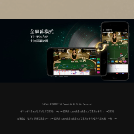
SA36沙龍娛樂2019© Copyright All Rights Reserved
卡利
|
卡利系統
|
歐博
|
歐博百家樂
|
DG
|
DG百家樂
|
九州娛樂
|
娛樂城
|
百家樂
|
卡利
|
DG百家樂
友站連結：
歐博
|
歐博百家樂
|
DG
|
DG百家樂
|
九州娛樂
|
娛樂城
|
百家樂
|
卡利
優質代理推薦：
卡利
|
DG