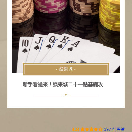
- 娛樂城 -
新手看過來！娛樂城二十一點基礎攻略不藏私
4.8
197 則評論