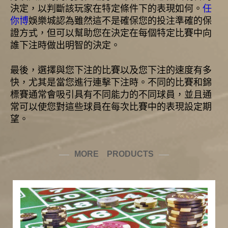
決定，以判斷該玩家在特定條件下的表現如何。
任
你博
娛樂城認為雖然這不是確保您的投注準確的保
證方式，但可以幫助您在決定在每個特定比賽中向
誰下注時做出明智的決定。
最後，選擇與您下注的比賽以及您下注的速度有多
快，尤其是當您進行連擊下注時。不同的比賽和錦
標賽通常會吸引具有不同能力的不同球員，並且通
常可以使您對這些球員在每次比賽中的表現設定期
望。
MORE PRODUCTS