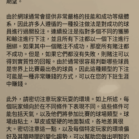
期望。
由於網球通常會提供非常嚴格的技能和成功等級體
系，因此許多人遵循的一種投注做法是對成功的球
員進行過關投注。連續投注是指對多個不同的獲勝
和輸注進行下注，並且所有下注都以一個下注進行
捆綁。如果其中一個賭注不成功，那麼所有賭注都
不成功。但是，如果它們都沒有失敗，則賭注可以
得到實質性的回報。由於通常很容易判斷哪些球員
是世界上比賽最出色的球員，因此這種類型的下注
可能是一種非常賺錢的方式，可以在您的下註生涯
中賺錢。
此外，請密切注意玩家玩耍的環境。如上所述，每
個玩家傾向於在不同條件下表現不同。這些條件可
能包括天氣，以及他們將參加比賽的球場類型。球
場由粘土，草皮或堅硬的地面製成，各地差異很
大。密切注意這一點，以及每個特定玩家的環境偏
好及其隨時間的變化趨勢，可以幫助您做出明智的