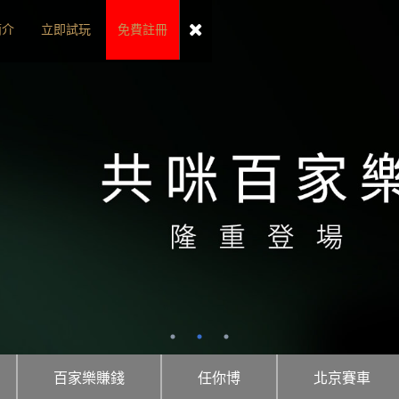
簡介
立即試玩
免費註冊
百家樂賺錢
任你博
北京賽車