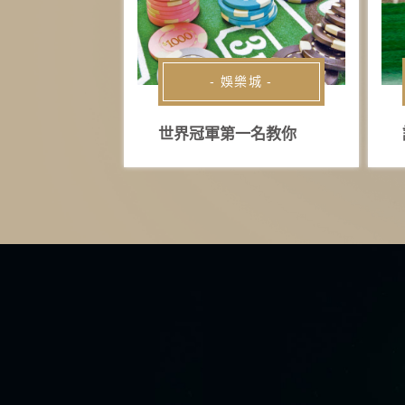
- 娛樂城 -
世界冠軍第一名教你百家樂贏錢