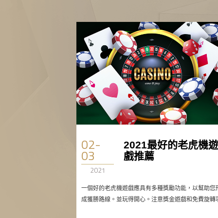
02-
2021最好的老虎機
03
戲推薦
2021
一個好的老虎機遊戲應具有多種獎勵功能，以幫助您
成獲勝路線。並玩得開心。注意獎金遊戲和免費旋轉
能，重新旋轉，乘數，通配符，散點圖。還要檢查是