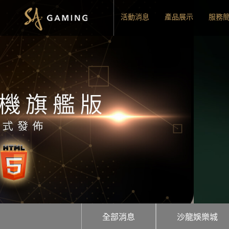
活動消息
產品展示
服務
全部消息
沙龍娛樂城