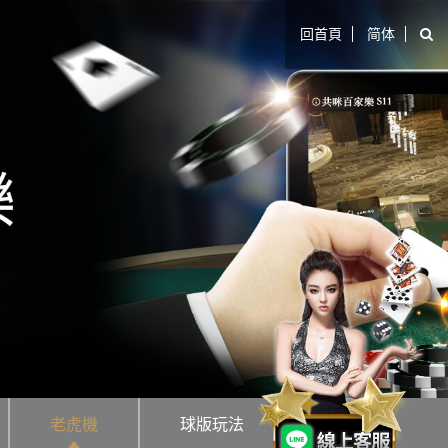
回首頁
简体
老虎機
球版玩法