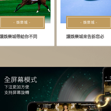
- 娛樂城 -
- 娛樂城 -
讓娛樂城帶給你不同的賽馬驚喜！
讓娛樂城來告訴您必須知道的體育博彩技巧