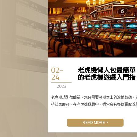
02-
老虎機懶人包最簡單
24
的老虎機遊戲入門指
南
2023
老虎機規則很簡單，您只需要將機器上的滾輪轉動，
待結果即可。在老虎機遊戲中，通常會有多條贏取獎
的線路，娛樂城推薦玩家要憑藉自己的運氣和技巧來
得更多的獎勵。
READ MORE >