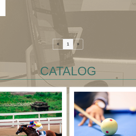
1
CATALOG