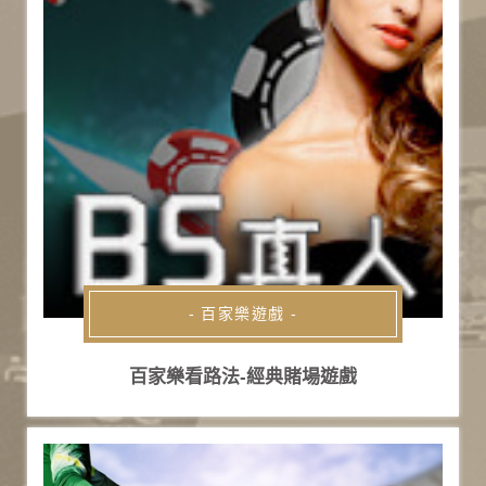
- 百家樂遊戲 -
百家樂看路法-經典賭場遊戲