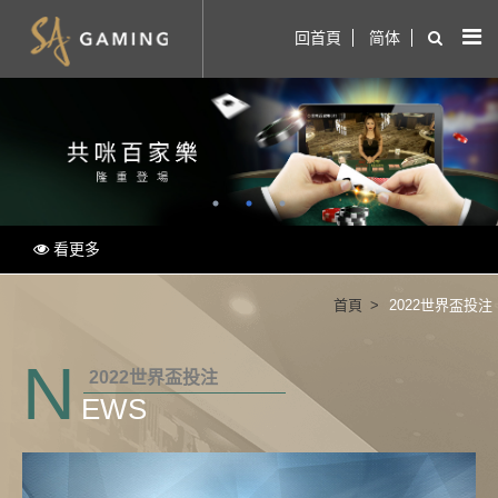
回首頁
简体
看更多
首頁
2022世界盃投注
N
2022世界盃投注
EWS