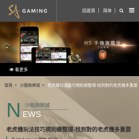
回首頁
简体
看更多
首頁
沙龍娛樂城
老虎機玩法技巧規則總整理-找到對的老虎機多重要
N
沙龍娛樂城
EWS
老虎機玩法技巧規則總整理-找到對的老虎機多重要