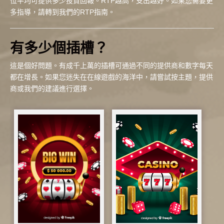
位平均可提供多少投資回報。RTP越高，支出越好。如果您需要更
多指導，請轉到我們的RTP指南。
有多少個插槽？
這是個好問題。有成千上萬的插槽可通過不同的提供商和數字每天
都在增長。如果您迷失在在線遊戲的海洋中，請嘗試按主題，提供
商或我們的建議進行選擇。