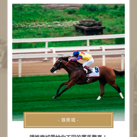
- 娛樂城 -