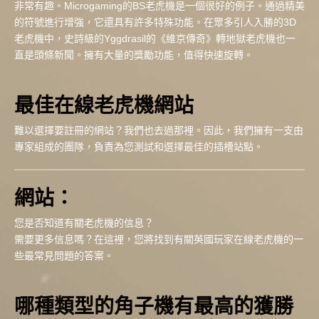
非常有趣。Microgaming的BS老虎機是一個很好的例子。通過精美
的符號進行增強，它還具有許多特殊功能。在眾多引人入勝的3D
老虎機中，史詩級的Yggdrasil的《維京傳奇》轉地獄老虎機也一
直是頭條新聞。擁有大量的獎勵功能，值得快速旋轉。
最佳在線老虎機網站
難以選擇要註冊的網站？我們也去過那裡。因此，我們擁有一支由
專家組成的團隊，負責為您測試和選擇最佳的插槽站點。
網站：
您是否知道有關老虎機的信息？
需要更多信息嗎？在這裡，您將找到有關英國玩家在線老虎機的一
些最常見問題的答案。
哪種類型的角子機有最高的獲勝