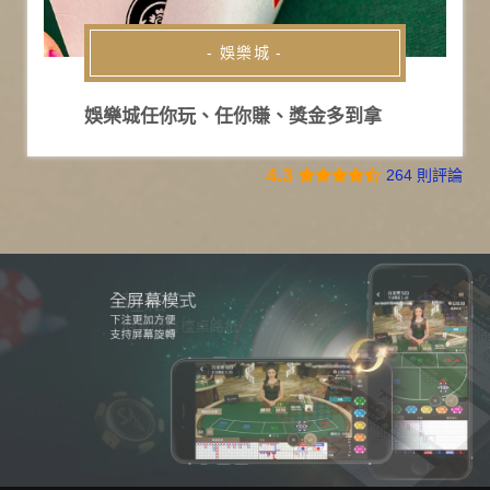
- 娛樂城 -
娛樂城任你玩、任你賺、獎金多到拿不完！
4.3
264 則評論