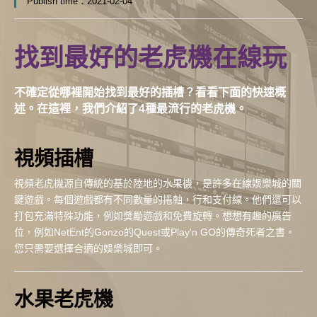
Publish time：2021-02-04
找到最好的老虎機在線玩
不確定從哪裡開始找到最好的插槽？看看下面的快速概
述。在這裡，我們介紹了4種最流行的老虎機。
視頻插槽
視頻老虎機源自傳統的基於陸地的水果機，是許多在線娛樂城的關
鍵遊戲。每個遊戲都有不同數量的捲軸，行和支付線。他們還可以
打包充滿特殊功能，例如獎勵遊戲和免費旋轉。想想有趣的廣告
位，例如NetEnt的Gonzo的Quest或Play'n GO的傳奇死者之書。
您只需要選擇合適的娛樂城即可。
水果老虎機