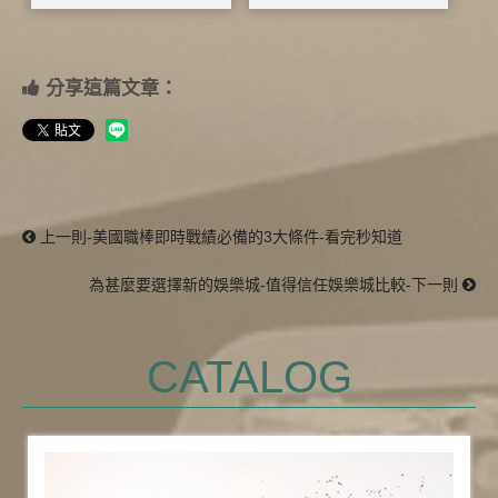
分享這篇文章：
上一則-美國職棒即時戰績必備的3大條件-看完秒知道
為甚麼要選擇新的娛樂城-值得信任娛樂城比較-下一則
CATALOG