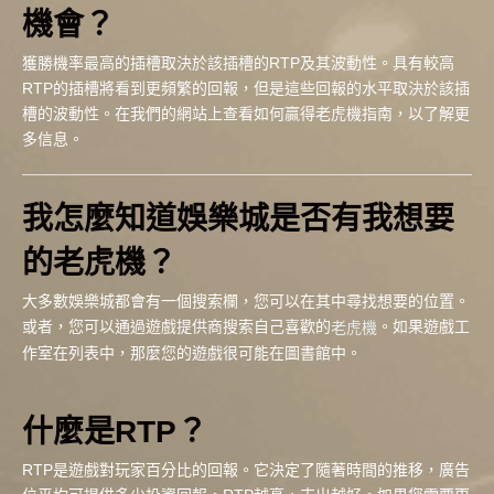
機會？
獲勝機率最高的插槽取決於該插槽的RTP及其波動性。具有較高
RTP的插槽將看到更頻繁的回報，但是這些回報的水平取決於該插
槽的波動性。在我們的網站上查看如何贏得老虎機指南，以了解更
多信息。
我怎麼知道娛樂城是否有我想要
的老虎機？
大多數娛樂城都會有一個搜索欄，您可以在其中尋找想要的位置。
或者，您可以通過遊戲提供商搜索自己喜歡的
。如果遊戲工
老虎機
作室在列表中，那麼您的遊戲很可能在圖書館中。
什麼是RTP？
RTP是遊戲對玩家百分比的回報。它決定了隨著時間的推移，廣告