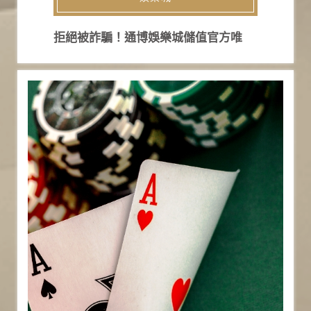
拒絕被詐騙！通博娛樂城儲值官方唯一指定入口，認明這幾個特徵