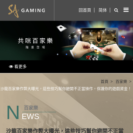
回首頁
简体
看更多
首頁
百家樂
沙龍百家樂作弊大曝光，這些技巧幫你避開不正當操作，保護你的遊戲資金！
N
百家樂
EWS
沙龍百家樂作弊大曝光，這些技巧幫你避開不正當