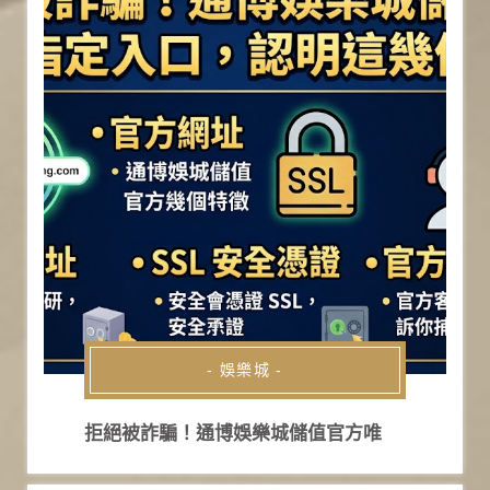
- 娛樂城 -
拒絕被詐騙！通博娛樂城儲值官方唯一指定入口，認明這幾個特徵