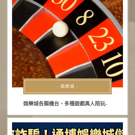
- 娛樂城 -
娛樂城各類機台、多種遊戲真人陪玩-保證讓你爽翻天