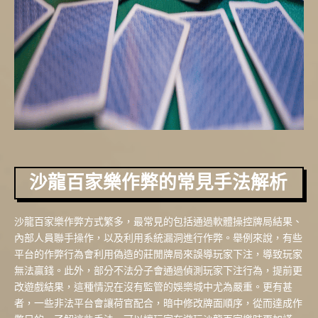
沙龍百家樂作弊的常見手法解析
沙龍百家樂作弊方式繁多，最常見的包括通過軟體操控牌局結果、
內部人員聯手操作，以及利用系統漏洞進行作弊。舉例來說，有些
平台的作弊行為會利用偽造的莊閒牌局來誤導玩家下注，導致玩家
無法贏錢。此外，部分不法分子會通過偵測玩家下注行為，提前更
改遊戲結果，這種情況在沒有監管的娛樂城中尤為嚴重。更有甚
者，一些非法平台會讓荷官配合，暗中修改牌面順序，從而達成作