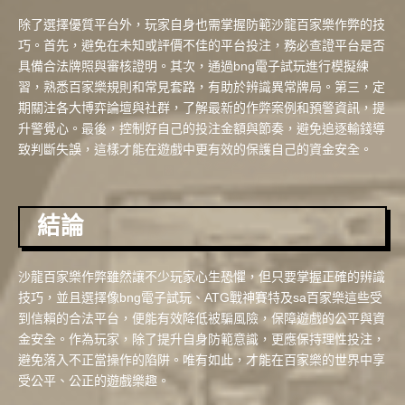
除了選擇優質平台外，玩家自身也需掌握防範沙龍百家樂作弊的技
巧。首先，避免在未知或評價不佳的平台投注，務必查證平台是否
具備合法牌照與審核證明。其次，通過bng電子試玩進行模擬練
習，熟悉百家樂規則和常見套路，有助於辨識異常牌局。第三，定
期關注各大博弈論壇與社群，了解最新的作弊案例和預警資訊，提
升警覺心。最後，控制好自己的投注金額與節奏，避免追逐輸錢導
致判斷失誤，這樣才能在遊戲中更有效的保護自己的資金安全。
結論
沙龍百家樂作弊雖然讓不少玩家心生恐懼，但只要掌握正確的辨識
技巧，並且選擇像bng電子試玩、ATG戰神賽特及sa百家樂這些受
到信賴的合法平台，便能有效降低被騙風險，保障遊戲的公平與資
金安全。作為玩家，除了提升自身防範意識，更應保持理性投注，
避免落入不正當操作的陷阱。唯有如此，才能在百家樂的世界中享
受公平、公正的遊戲樂趣。