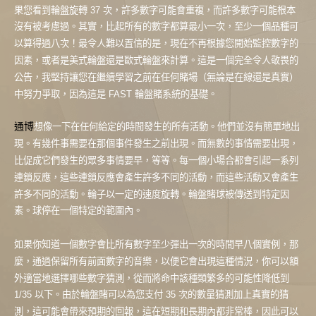
果您看到輪盤旋轉 37 次，許多數字可能會重複，而許多數字可能根本
沒有被考慮過。其實，比起所有的數字都算最小一次，至少一個品種可
以算得過八次！最令人難以置信的是，現在不再根據您開始監控數字的
因素，或者是美式輪盤還是歐式輪盤來計算。這是一個完全令人敬畏的
公告，我堅持讓您在繼續學習之前在任何賭場（無論是在線還是真實）
中努力爭取，因為這是 FAST 輪盤賭系統的基礎。
通博
想像一下在任何給定的時間發生的所有活動。他們並沒有簡單地出
現。有幾件事需要在那個事件發生之前出現。而無數的事情需要出現，
比促成它們發生的眾多事情要早，等等。每一個小場合都會引起一系列
連鎖反應，這些連鎖反應會產生許多不同的活動，而這些活動又會產生
許多不同的活動。輪子以一定的速度旋轉。輪盤賭球被傳送到特定因
素。球停在一個特定的範圍內。
如果你知道一個數字會比所有數字至少彈出一次的時間早八個實例，那
麼，通過保留所有前面數字的音樂，以便它會出現這種情況，你可以額
外適當地選擇哪些數字猜測，從而將命中該種類繁多的可能性降低到
1/35 以下。由於輪盤賭可以為您支付 35 次的數量猜測加上真實的猜
測，這可能會帶來預期的回報，這在短期和長期內都非常棒，因此可以