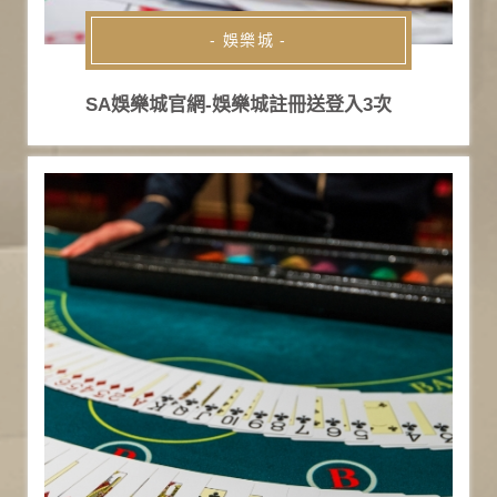
- 娛樂城 -
SA娛樂城官網-娛樂城註冊送登入3次送1000