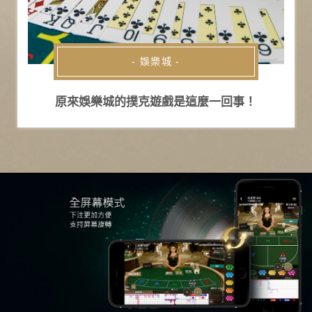
- 娛樂城 -
原來娛樂城的撲克遊戲是這麼一回事！