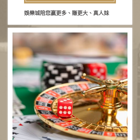
娛樂城陪您贏更多、賺更大、真人妹子陪伴火辣辣