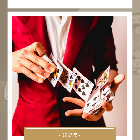
- 娛樂城 -