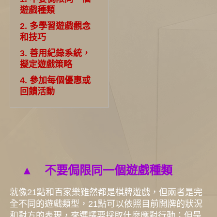
遊戲種類
2. 多學習遊戲觀念
和技巧
3. 善用紀錄系統，
擬定遊戲策略
4. 參加每個優惠或
回饋活動
▲ 不要侷限同一個遊戲種類
就像
21點
和百家樂雖然都是棋牌遊戲，但兩者是完
全不同的遊戲類型，21點可以依照目前開牌的狀況
和對方的表現，來選擇要採取什麼應對行動；但是