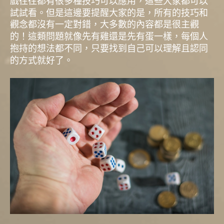
戲往往都有很多種技巧可以應用，這些大家都可以
試試看。但是這邊要提醒大家的是，所有的技巧和
觀念都沒有一定對錯，大多數的內容都是很主觀
的！這類問題就像先有雞還是先有蛋一樣，每個人
抱持的想法都不同，只要找到自己可以理解且認同
的方式就好了。